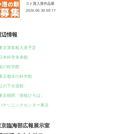
スト賞入賞作品展
2026.06.30 09:17
周辺情報
東京港客船入港予定
日本科学未来館
船の科学館
東京都水の科学館
虹の下水道館
東京税関「情報ひろば」
パナソニックセンター東京
東京臨海部広報展示室