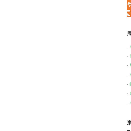
-
-
-
-
-
-
-