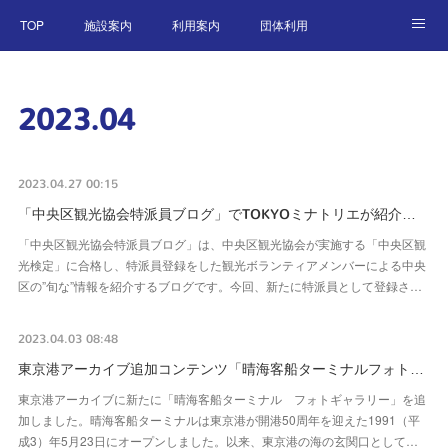
TOP
施設案内
利用案内
団体利用
東京港アーカイブ
交通アクセス
特別企画展
2023
.
04
ニュース
English
2023.04.27 00:15
「中央区観光協会特派員ブログ」でTOKYOミナトリエが紹介…
「中央区観光協会特派員ブログ」は、中央区観光協会が実施する「中央区観
光検定」に合格し、特派員登録をした観光ボランティアメンバーによる中央
区の”旬な”情報を紹介するブログです。今回、新たに特派員として登録さ…
2023.04.03 08:48
東京港アーカイブ追加コンテンツ「晴海客船ターミナルフォト…
東京港アーカイブに新たに「晴海客船ターミナル フォトギャラリー」を追
加しました。晴海客船ターミナルは東京港が開港50周年を迎えた1991（平
成3）年5月23日にオープンしました。以来、東京港の海の玄関口として…