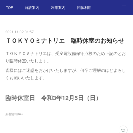
TOP
施設案内
利用案内
団体利用
東京港アーカイブ
交通アクセス
特別企画展
2021.11.02 01:57
ニュース
English
ＴＯＫＹＯミナトリエ 臨時休室のお知らせ
ＴＯＫＹＯミナトリエは、受変電設備保守点検のため下記のとお
り臨時休室いたします。
皆様にはご迷惑をおかけいたしますが、何卒ご理解のほどよろし
くお願いいたします。
臨時休室日 令和3年12月5日（日）
新着情報
(
64
)