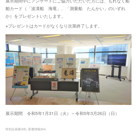
展示期間中にアンケートにご協力いただいた方には、もれなく船
舶カード（「浚渫船 海竜」、「測量船 たんかい」のいずれ
か）をプレゼントいたします。
※プレゼントはカードがなくなり次第終了します。
展示期間 令和5年1月31日（火）～令和5年3月26日（日）
特別企画展
(
38
)
新着情報
(
64
)