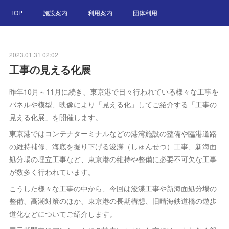
TOP
施設案内
利用案内
団体利用
東京港アーカイブ
交通アクセス
特別企画展
2023.01.31 02:02
ニュース
English
工事の見える化展
昨年10月～11月に続き、東京港で日々行われている様々な工事を
パネルや模型、映像により「見える化」してご紹介する「工事の
見える化展」を開催します。
東京港ではコンテナターミナルなどの港湾施設の整備や臨港道路
の維持補修、海底を掘り下げる浚渫（しゅんせつ）工事、新海面
処分場の埋立工事など、東京港の維持や整備に必要不可欠な工事
が数多く行われています。
こうした様々な工事の中から、今回は浚渫工事や新海面処分場の
整備、高潮対策のほか、東京港の長期構想、旧晴海鉄道橋の遊歩
道化などについてご紹介します。